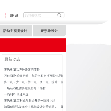
答
联系
活动主视觉设计
IP形象设计
最新动态
霍氏集团品牌升级案例简释
万佳润滑 瞬间启动－九图全案支持万润佳品牌整合
多一点，少一点，胖一点，瘦一点。提升一点，追求非常。
一场活动也需要超级符号！感廿
一滴润滑 四通八达
霍氏集团.百利威形象提升第一阶段小结
加脂威新品发布会主视觉设计为营销助力，展开2016市场拼搏！