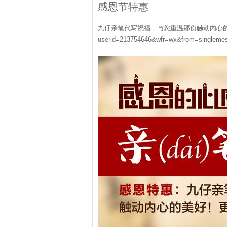
感恩节特惠
九仔亲笔代写祝福，与您重温那份触动内心的美好！更
userid=213754646&wfr=wx&from=singlemes