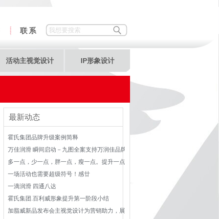
答
联系
活动主视觉设计
IP形象设计
最新动态
霍氏集团品牌升级案例简释
万佳润滑 瞬间启动－九图全案支持万润佳品牌整合
多一点，少一点，胖一点，瘦一点。提升一点，追求非常。
一场活动也需要超级符号！感廿
一滴润滑 四通八达
霍氏集团.百利威形象提升第一阶段小结
加脂威新品发布会主视觉设计为营销助力，展开2016市场拼搏！