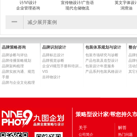
计/VI设计
宣传物设计/广告语
英文字体设
企业管理咨询
现代仓储物流
润滑油
减少展开案例
品牌策略咨询
品牌识别设计
包装体系规划与设计
整合
品牌诊断与评估
品牌标志设计
包装市场研究与诊断
品牌
品牌传播策略规划
品牌视觉诊断
产品包装及造型设计
品牌
品牌架构梳理
企业VI规范手册和培训手册
包装设计年度服务
活动
品牌实效沟通、规范
VIS
产品系列包装风格设计
其它
手册
吉祥物设计
品牌与企业文化梳理
策略型设计家/帮您持久
关于
解答
公司简介
热门问题