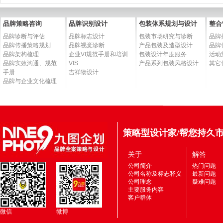
品牌策略咨询
品牌识别设计
包装体系规划与设计
整合
品牌诊断与评估
品牌标志设计
包装市场研究与诊断
品牌
品牌传播策略规划
品牌视觉诊断
产品包装及造型设计
品牌
品牌架构梳理
企业VI规范手册和培训手册
包装设计年度服务
活动
品牌实效沟通、规范
VIS
产品系列包装风格设计
其它
手册
吉祥物设计
品牌与企业文化梳理
策略型设计家/帮您持久
关于
解答
公司简介
热门问题
公司名称及标志释义
最新问题
公司理念
疑难问题
主要服务内容
客户群体
微信
微博